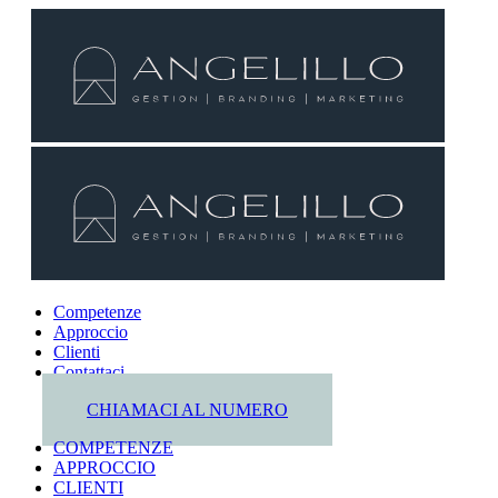
Competenze
Approccio
Clienti
Contattaci
CHIAMACI AL NUMERO
COMPETENZE
APPROCCIO
CLIENTI